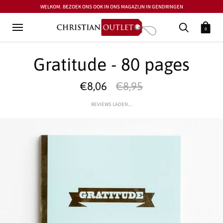
WELKOM. BEZOEK ONS OOK IN ONS MAGAZIJN IN GENDRINGEN
0
Gratitude - 80 pages
€8,06
€8,95
REVIEWS LADEN...