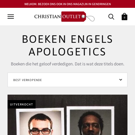
WELKOM. BEZOEK ONS OOK IN ONS MAGAZIJN IN GENDRINGEN
0
BOEKEN ENGELS
APOLOGETICS
Boeken die het geloof verdedigen. Dat is wat deze titels doen.
UITVERKOCHT