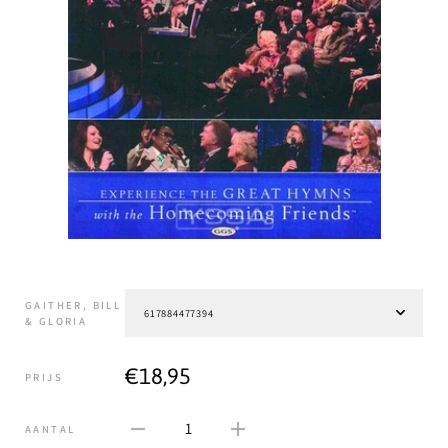
GAITHER, BILL
& GLORIA
€18,95
PRIJS
1
AANTAL