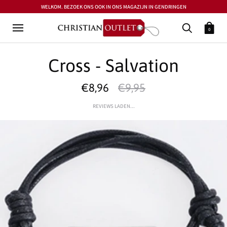
WELKOM. BEZOEK ONS OOK IN ONS MAGAZIJN IN GENDRINGEN
0
Cross - Salvation
€8,96
€9,95
REVIEWS LADEN...