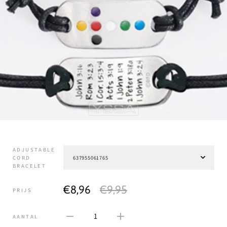
ADJUSTABLE
CORD
BRACELET
€8,96
€9,95
PRIJS
1
AANTAL